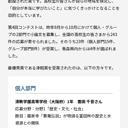
創設された賞です。高校生の皆さんが自らの地域を探究し、
「自分が本当に学びたいこと」に気づくきっかけとなることを
目的としています。
第4回コンテストは、昨年9月から10月にかけて個人・グルー
プの2部門で小論文を募集し、全国の高校生の皆さまから243
件の応募が寄せられました。そのうち23件（個人部門15件、
グループ部門8件）が受賞し、青森県内からは4件が選ばれま
した。
最優秀賞である津軽賞を受賞されたのは、以下の方々です。
個人部門
清教学園高等学校（大阪府）1年 置田 千音さん
応募分野：分野1「歴史・文化・社会」
題目：龍泉寺「悪竜伝説」が物語る富田林の歴史と水
資源との関係