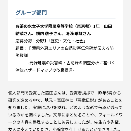
グループ部門
お茶の水女子大学附属高等学校（東京都）1年 山田
結菜さん、横内 敬子さん、湯浅 璃虹さん
応募分野：分野1「歴史・文化・社会」
題目：千葉県外房エリアの自然災害伝承碑が伝える防
災教訓
-元禄地震の災害碑・古記録の調査分析に基づく
津波ハザードマップの改良提言-
個人部門で受賞した置田さんは、受賞者挨拶で「昨年6月から
研究を進める中で、地元・富田林に『悪竜伝説』があることを
知りました。実際に現地を訪れ、どのような形で伝承が残って
いるのかを調べました。文章にまとめることや、フィールドワ
ークの内容を整理することに苦労しましたが、先生方や先輩、
友人に支えていただき、小論文を仕上げることができました。