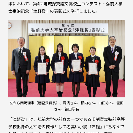
館において、第4回地域探究論文高校生コンテスト・弘前大学
太宰治記念「津軽賞」の表彰式を挙行しました。
左から岡﨑理事（審査委員長）、湯浅さん、横内さん、山田さん、置田
さん、福田学長
「津軽賞」は、弘前大学の前身の一つである旧制官立弘前高等
学校出身の太宰治の傑作として名高い小説『津軽』にちなんで