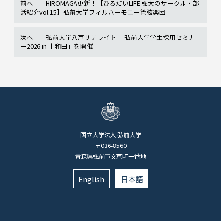
前へ
HIROMAGA更新！【ひろだいLIFE 弘大のサークル・部
活紹介vol.15】弘前大学フィルハーモニー管弦楽団
次へ
弘前大学八戸サテライト 「弘前大学学生採用セミナ
ー2026 in 十和田」を開催
国立大学法人 弘前大学
〒036-8560
青森県弘前市文京町一番地
English
日本語