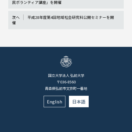
民ボランティア講座」を開催
次へ
平成28年度第4回地域社会研究科公開セミナーを開
催
国立大学法人 弘前大学
〒036-8560
青森県弘前市文京町一番地
English
日本語