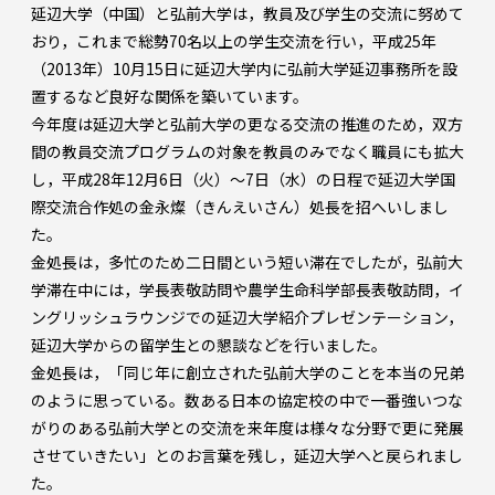
延辺大学（中国）と弘前大学は，教員及び学生の交流に努めて
おり，これまで総勢70名以上の学生交流を行い，平成25年
（2013年）10月15日に延辺大学内に弘前大学延辺事務所を設
置するなど良好な関係を築いています。
今年度は延辺大学と弘前大学の更なる交流の推進のため，双方
間の教員交流プログラムの対象を教員のみでなく職員にも拡大
し，平成28年12月6日（火）～7日（水）の日程で延辺大学国
際交流合作処の金永燦（きんえいさん）処長を招へいしまし
た。
金処長は，多忙のため二日間という短い滞在でしたが，弘前大
学滞在中には，学長表敬訪問や農学生命科学部長表敬訪問，イ
ングリッシュラウンジでの延辺大学紹介プレゼンテーション，
延辺大学からの留学生との懇談などを行いました。
金処長は，「同じ年に創立された弘前大学のことを本当の兄弟
のように思っている。数ある日本の協定校の中で一番強いつな
がりのある弘前大学との交流を来年度は様々な分野で更に発展
させていきたい」とのお言葉を残し，延辺大学へと戻られまし
た。