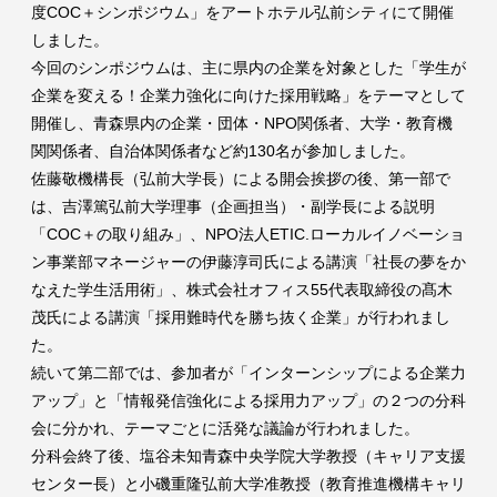
度COC＋シンポジウム」をアートホテル弘前シティにて開催
しました。
今回のシンポジウムは、主に県内の企業を対象とした「学生が
企業を変える！企業力強化に向けた採用戦略」をテーマとして
開催し、青森県内の企業・団体・NPO関係者、大学・教育機
関関係者、自治体関係者など約130名が参加しました。
佐藤敬機構長（弘前大学長）による開会挨拶の後、第一部で
は、吉澤篤弘前大学理事（企画担当）・副学長による説明
「COC＋の取り組み」、NPO法人ETIC.ローカルイノベーショ
ン事業部マネージャーの伊藤淳司氏による講演「社長の夢をか
なえた学生活用術」、株式会社オフィス55代表取締役の髙木
茂氏による講演「採用難時代を勝ち抜く企業」が行われまし
た。
続いて第二部では、参加者が「インターンシップによる企業力
アップ」と「情報発信強化による採用力アップ」の２つの分科
会に分かれ、テーマごとに活発な議論が行われました。
分科会終了後、塩谷未知青森中央学院大学教授（キャリア支援
センター長）と小磯重隆弘前大学准教授（教育推進機構キャリ