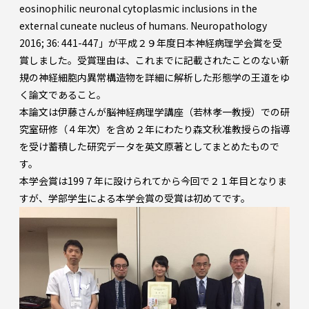
eosinophilic neuronal cytoplasmic inclusions in the
external cuneate nucleus of humans. Neuropathology
2016; 36: 441-447」が平成２９年度日本神経病理学会賞を受
賞しました。受賞理由は、これまでに記載されたことのない新
規の神経細胞内異常構造物を詳細に解析した形態学の王道をゆ
く論文であること。
本論文は伊藤さんが脳神経病理学講座（若林孝一教授）での研
究室研修（４年次）を含め２年にわたり森文秋准教授らの指導
を受け蓄積した研究データを英文原著としてまとめたもので
す。
本学会賞は199７年に設けられてから今回で２１年目となりま
すが、学部学生による本学会賞の受賞は初めてです。