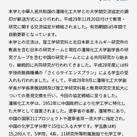
本学と中華人民共和国の瀋陽化工大学との大学間交流協定の調
印が郵送方式により行われ，平成29年11月20日付けで教育・
研究に関する交流協定が締結されました。有効期間は5年間で
自動更新となっています。
本学との交流は，理工学研究科と北日本新エネルギー研究所の
教員を含む日本の研究チームと現在の瀋陽化工大学副学長の研
究グループを含む中国の研究チームとによる共同研究から始ま
り，継続的に共同研究が行われてきました。平成28年度には科
学技術振興機構の「さくらサイエンスプラン」による学生の受
入れも行われました。そして，平成29年9月に瀋陽化工大学副
学長が学長表敬訪問及び理工学研究科長と教育研究交流拡大に
ついての意見交換を行い，今回の協定締結に至りました。
瀋陽化工大学は，1952年に中国政府により化学工学に特化し
た大学として設置されました。遼寧省の省都，瀋陽市にあり，
中国の国家211プロジェクトや遼寧省双一流大学に指定され，
中国の化学工学分野で15位に入る大学です。学生数は約
15,200人で，5学院，4系，11研究所等附属施設で化学工学，