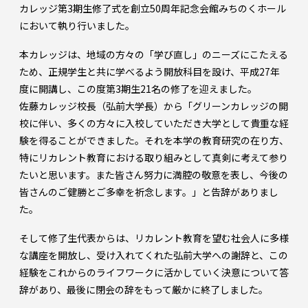
カレッジ第3期生修了式を創立50周年記念会館みちのくホール
において執り行いました。
本カレッジは、地域の方々の「学び直し」のニーズにこたえる
ため、正規学生と共に学べるよう開放科目を設け、平成27年
度に開講し、この度第3期生21名の修了を迎えました。
佐藤カレッジ校長（弘前大学長）から「グリーンカレッジの開
校に伴い、多くの方々に入校していただき大学として貴重な経
験を得ることができました。それを本学の教育研究の在り方、
特にリカレント教育における取り組みとして真剣に考えて参り
たいと思います。また皆さん努力に満腔の敬意を表し、今後の
皆さんのご健勝とご多幸を祈念します。」と告辞がありまし
た。
そして修了生代表からは、リカレント教育を望む社会人に多様
な講座を開放し、受け入れてくれた弘前大学への謝辞と、この
経験をこれからのライフワークに活かしていく決意について答
辞があり、最後に閉会の辞をもって厳かに終了しました。