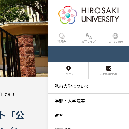
背景色
文字サイズ
Language
アクセス
お問い合わせ
弘前大学について
～】更新！
学部・大学院等
ト「公
教育