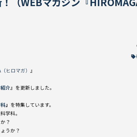
（WEBマガジン『HIROMAG
GA（ヒロマガ）
』
学紹介
』
を更新しました。
学科
」
を特集しています。
援科学科。
のか？
しょうか？