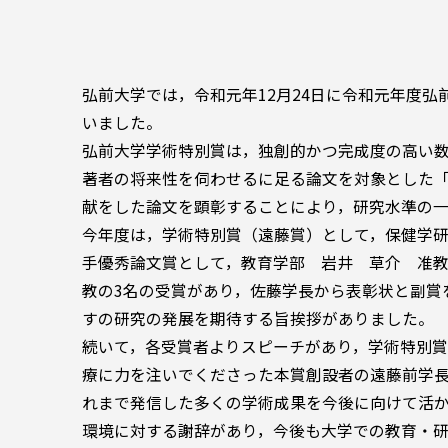
弘前大学では，令和元年12月24日に令和元年度
いました。
弘前大学学術特別賞は，独創的かつ完成度の高い
著者の将来性を伺わせるに足る論文を対象とした
献をした論文を顕彰することにより，研究水準の一
今年度は，学術特別賞（遠藤賞）として，保健学研
手優秀論文賞として，教育学部 岩井 草介 准
教の3名の受賞があり，佐藤学長から表彰状と副賞
すの研究の発展を期待する旨挨拶がありました。
続いて，各受賞者よりスピーチがあり，学術特別
療に力を注いでくださった本賞創設者の遠藤前学
れまで発信した多くの学術成果を今後に向けて活
環境に対する謝辞があり，今後も大学での教育・