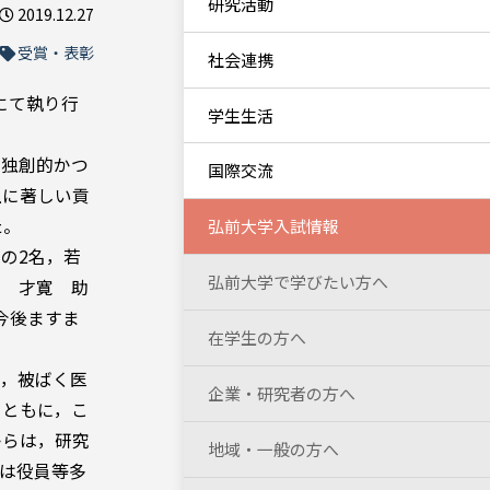
研究活動
2019.12.27
受賞・表彰
社会連携
にて執り行
学生生活
，独創的かつ
国際交流
上に著しい貢
た。
弘前大学入試情報
の2名，若
弘前大学で学びたい方へ
田 才寛 助
今後ますま
在学生の方へ
は，被ばく医
企業・研究者の方へ
とともに，こ
からは，研究
地域・一般の方へ
は役員等多