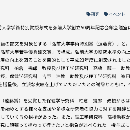
研究
イベント
弘前大学学術特別賞授与式を弘前大学創立50周年記念会館会議室
数編の論文を対象とする「弘前大学学術特別賞（遠藤賞）」と
「弘前大学若手優秀論文賞」で構成。弘前大学の研究水準の向
層の向上を図ることを目的として平成23年度に創設されまし
究科 柏倉 幾郎 教授及び理工学研究科 高橋 龍一 助教
教授，保健学研究科 吉野 浩教 助教及び理工学研究科 峯
を贈呈後，立派な実績を上げていただいたとの謝辞とともに，
賞（遠藤賞）を受賞した保健学研究科 柏倉 幾郎 教授から
長を始めとする様々な支援や多様な研究者の協力に対する謝辞
かしていく旨の挨拶があった。また，理工学研究科 高橋助教
研究に頑張って携わって行きたいと抱負が述べられた。授与式に