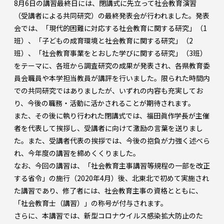
8月6日の講習最終日には、閉講式に先立って社会教育演習
（受講者による共同研究）の最終発表会が行われました。発表
会では、「現代的困難に対応する社会教育に関する研究」（1
班）、「子どもの成育環境と社会教育に関する研究」（2
班）、「社会教育事業をとおした学びに関する研究」（3班）
をテーマに、各班から調査研究の成果が発表され、各県教育委
員会職員や本学担当教員が講評を行いました。限られた時間内
での共同研究ではありましたが、いずれの内容も充実してお
り、今後の職務・活動に活かされることが期待されます。
また、その後に執り行われた閉講式では、福田眞作学長が主催
者を代表して挨拶し、受講者に向けて激励の言葉を送りまし
た。また、受講者代表の挨拶では、今後の抱負が力強く述べら
れ、今年度の講習を締めくくりました。
なお、今回の講習は、「社会教育主事講習等規程の一部を改正
する省令」の施行（2020年4月）後、北東北で初めて実施され
た講習であり、修了者には、社会教育主事の資格とともに、
「社会教育士（講習）」の称号が付与されます。
さらに、本講習では、新型コロナウイルス感染拡大防止のた