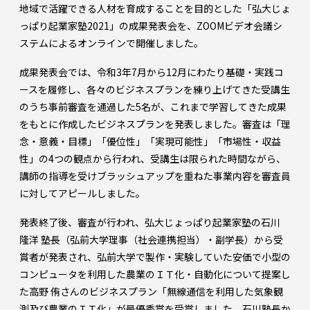
地域で活躍できる人材を育成することを目的とした「弘大じょ
っぱり起業家塾2021」の成果発表会を、ZOOMビデオ会議シ
ステムによるオンラインで開催しました。
成果発表会では、令和3年7月から12月にわたり基礎・実践コ
ースを履修し、各々のビジネスプランを練り上げてきた受講生
のうち事前審査を通過した5名が、これまで学習してきた成果
をもとに作成したビジネスプランを発表しました。審査は「理
念・意義・目標」「優位性」「実現可能性」「市場性・収益
性」の4つの観点から行われ、受講生は限られた時間ながら、
講師の指導を受けブラッシュアップを重ねた事業内容を審査員
に対してアピールしました。
発表終了後、審査が行われ、弘大じょっぱり起業家塾の石川
隆洋 塾長（弘前大学理事（社会連携担当）・副学長）から受
賞者が発表され、弘前大学で製作・実験していた安価で小型の
コンピュータを利用した農業のＩＴ化・自動化について提案し
た高野 侑さんのビジネスプラン「無線通信を利用した気象観
測及び農業のＩＴ化」が最優秀賞を受賞しました。石川塾長か