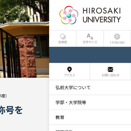
背景色
文字サイズ
Language
アクセス
お問い合わせ
弘前大学について
年度）
学部・大学院等
称号を
教育