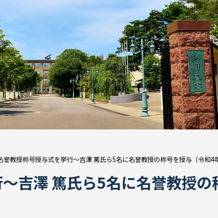
名誉教授称号授与式を挙行～吉澤 篤氏ら5名に名誉教授の称号を授与（令和4
～吉澤 篤氏ら5名に名誉教授の