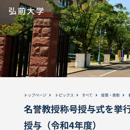
トップページ
トピックス
すべて
受賞・表彰
名誉教授称号授与式を挙行
授与（令和4年度）