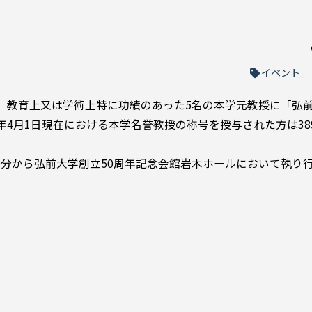
イベント
され，教育上又は学術上特に功績のあった5名の本学元教授に「弘
年4月1日現在における本学名誉教授の称号を授与された方は38
30分から弘前大学創立50周年記念会館岩木ホールにおいて執り