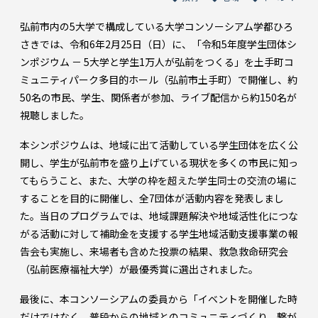
弘前市内の5大学で構成している大学コンソーシアム学都ひろ
さきでは、令和6年2月25日（日）に、「令和5年度学生団体シ
ンポジウム － 5大学と学生1万人が弘前をつくる」を土手町コ
ミュニティパーク多目的ホール（弘前市土手町）で開催し、約
50名の市民、学生、関係者が参加、ライブ配信から約150名が
視聴しました。
本シンポジウムは、地域に出て活動している学生団体を広く公
開し、学生が弘前市を盛り上げている現状を多くの市民に知っ
てもらうこと、また、大学の枠を超えた学生同士の交流の場に
することを目的に開催し、全7団体が活動内容を発表しまし
た。当日のプログラムでは、地域課題解決や地域活性化につな
がる活動に対して補助金を支援する学生地域活動支援事業の報
告会も実施し、来場者も含めた投票の結果、救急救命研究会
（弘前医療福祉大学）が最優秀賞に選出されました。
最後に、本コンソーシアムの委員から「イベントを開催した時
だけではなく、普段からの地域とのコミュニティづくり、繋が