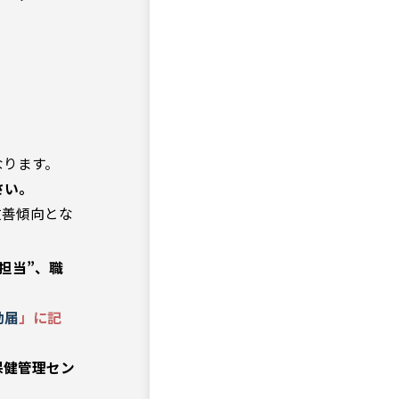
なります。
さい。
改善傾向とな
担当”、職
動届
」に記
保健管理セン