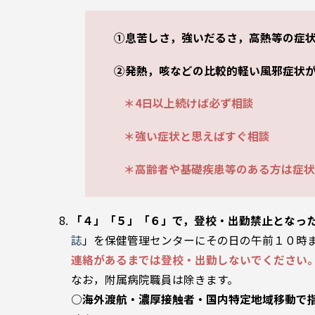
①息苦しさ，強いだるさ，高熱等の症状
②発熱，咳などの比較的軽い風邪症状
＊4日以上続けば必ず相談
＊強い症状と思えばすぐ相談
＊高齢者や基礎疾患等のある方は症状
「４」「５」「６」で，登校・出勤禁止となっ
誌
」を保健管理センターにその日の午前１０時
連絡があるまでは登校・出勤しないでください
なお，附属病院職員は除きます。
○
海外渡航・濃厚接触者・国内特定地域移動で