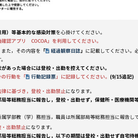
着用）等基本的な感染対策
を心掛けてください。
確認アプリ COCOA」を利用してください。
。
また，その内容を
「
経過観察日誌
」
に記載してください。
す。
状があった場合には登校・出勤を控えてください。
身の行動を「
行動記録票
」に記録してください。
(9/15追記)
法律に基づき，登校・出勤禁止
になります。
部局等総務担当に報告し，登校・出勤せず，保健所・医療機関
所属学部教（学）務担当，職員は所属部局等総務担当に報告し
校・出勤禁止
になります。
局等総務担当に報告し，以下の期間は登校・出勤せず自宅待機