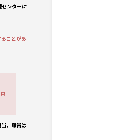
理センターに
することがあ
縄県
担当，職員は