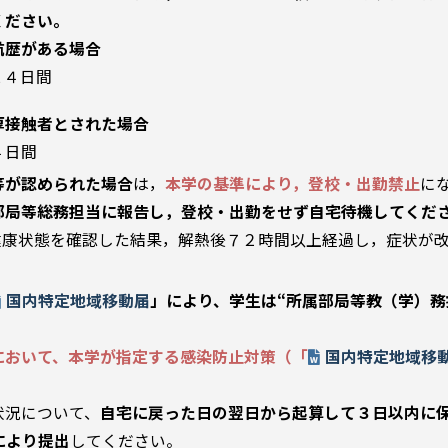
ください。
航歴がある場合
４日間
厚接触者とされた場合
４日間
等が認められた場合
は，
本学の基準により，登校・出勤禁止
に
部局等総務担当に報告し，登校・出勤をせず自宅待機してくだ
健康状態を確認した結果，解熱後７２時間以上経過し，症状が
国内特定地域移動届
」により、学生は“所属部局等教（学）務
。
において、本学が指定する感染防止対策（「
国内特定地域移
状況について、
自宅に戻った日の翌日から起算して３日以内に
により提出
してください。