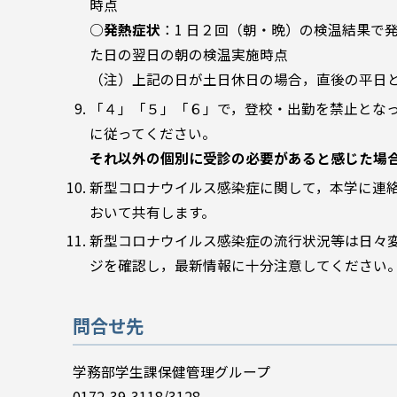
時点
○
発熱症状
：1 日２回（朝・晩）の検温結果で
た日の翌日の朝の検温実施時点
（注）上記の日が土日休日の場合，直後の平日
「４」「５」「６」で，登校・出勤を禁止とな
に従ってください。
それ以外の個別に受診の必要があると感じた場
新型コロナウイルス感染症に関して，本学に連
おいて共有します。
新型コロナウイルス感染症の流行状況等は日々
ジを確認し，最新情報に十分注意してください
問合せ先
学務部学生課保健管理グループ
0172-39-3118/3128