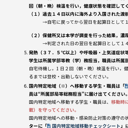
回（朝・晩）検温を行い，健康状態を確認して
（１）過去１４日以内に海外より入国された渡
→自宅に戻ってから翌日を起算日として１
（２）保健所又は本学が調査を行った結果，濃
→判定された日の翌日を起算日として１
発熱（３７．５℃以上）や呼吸器・上気道症状
学生は所属学部等教（学）務担当，職員は所属
自宅待機し，1 日２回（朝・晩）検温を行い，
るまでは登校・出勤しないでください。
国内特定地域（※）へ移動する学生・職員は「
員は“所属部局等総務担当”に届け出てください
国内特定地域へ移動する学生・職員は、
移動時
載）を守ってください。
国内特定地域への移動・感染防止対策の遵守の
ターに「
国内特定地域移動チェックシート
」