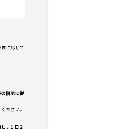
必要に応じて
等の指示に従
てください。
し，1 日２