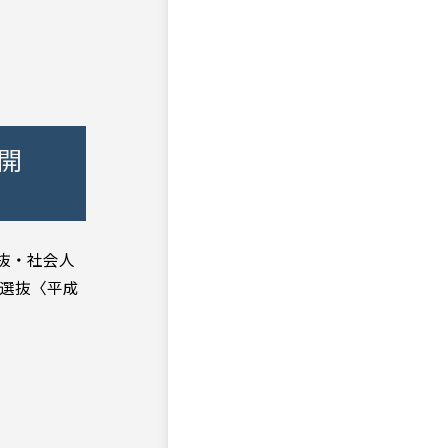
開
抜・社会人
別選抜〈平成