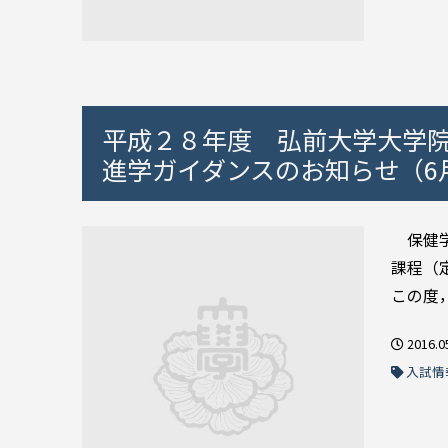
平成２８年度 弘前大学大学
進学ガイダンスのお知らせ（6
保健学
課程（
この度，
2016.0
入試情