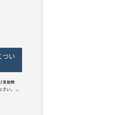
につい
び実施教
い。 ...