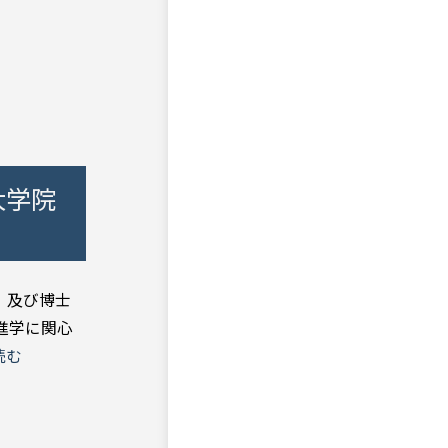
大学院
）及び博士
進学に関心
読む