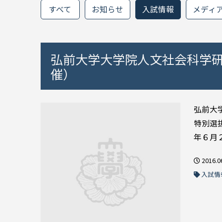
すべて
お知らせ
入試情報
メディ
弘前大学大学院人文社会科学研
催）
弘前大
特別選
年６月２
2016.0
入試情