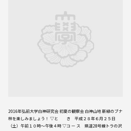
2016年弘前大学白神研究会 初夏の観察会 白神山地 新緑のブナ
林を楽しみましょう！ ▽と き 平成２８年６月２５日
（土）午前１０時～午後４時 ▽コ ー ス 県道28号線トラの沢