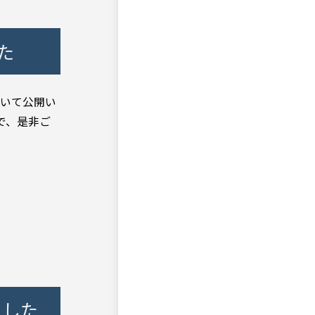
た
おいて公開い
で、是非ご
ました