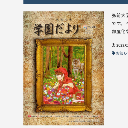
弘前大
です。
部屋化や
2023.0
お知ら