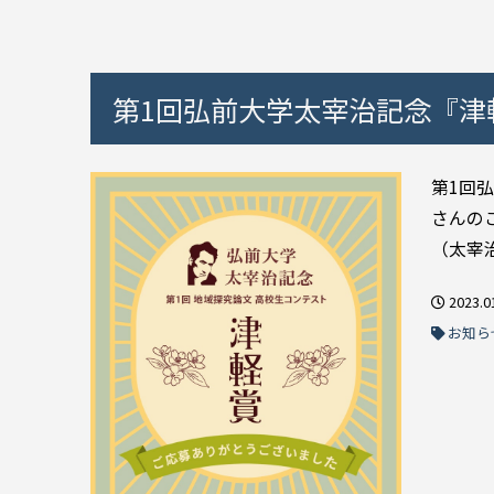
第1回弘前大学太宰治記念『津
第1回
さんの
（太宰治
2023.0
お知ら