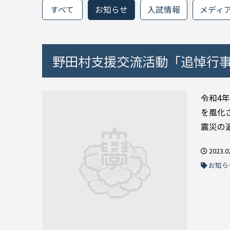
すべて
お知らせ
入試情報
メディ
野田村支援交流活動「追悼行事
令和4
を風化
震災の追
2023.0
お知ら