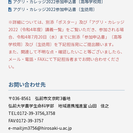
アグリ・カレッジ2022参加申込書〔高等学校用〕
アグリ・カレッジ2022参加申込書〔生徒用〕
※詳細については、別添「ポスター」及び「アグリ・カレッジ
2022（令和4年度）講義一覧」をご覧いただき、参加される場
合、令和4年7月20日（水）までに別添「参加申込書」〔高等
学校用〕及び〔生徒用〕を下記担当宛にご提出願います。
また、関連して不明な点・確認したいこと等ございましたら、
メール・電話・FAXにて下記担当者までお問い合わせくださ
い。
お問い合わせ先
〒036-8561 弘前市文京町3番地
弘前大学農学生命科学部 地域連携推進室 山田 佳之
TEL:0172-39-3756,3758
FAV:0172-39-3757
e-mail:jm3756@hirosaki-u.ac.jp