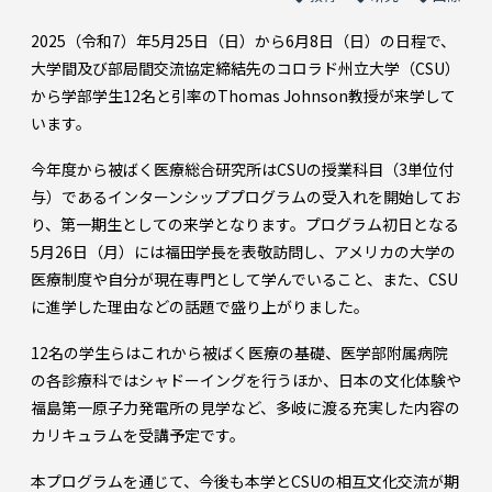
2025（令和7）年5月25日（日）から6月8日（日）の日程で、
大学間及び部局間交流協定締結先のコロラド州立大学（CSU）
から学部学生12名と引率のThomas Johnson教授が来学して
います。
今年度から被ばく医療総合研究所はCSUの授業科目（3単位付
与）であるインターンシッププログラムの受入れを開始してお
り、第一期生としての来学となります。プログラム初日となる
5月26日（月）には福田学長を表敬訪問し、アメリカの大学の
医療制度や自分が現在専門として学んでいること、また、CSU
に進学した理由などの話題で盛り上がりました。
12名の学生らはこれから被ばく医療の基礎、医学部附属病院
の各診療科ではシャドーイングを行うほか、日本の文化体験や
福島第一原子力発電所の見学など、多岐に渡る充実した内容の
カリキュラムを受講予定です。
本プログラムを通じて、今後も本学とCSUの相互文化交流が期