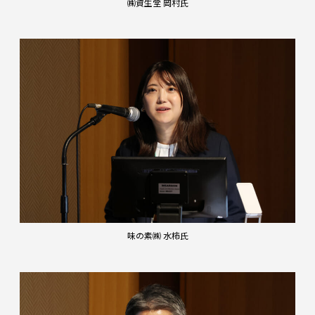
㈱資生堂 岡村氏
味の素㈱ 水柿氏