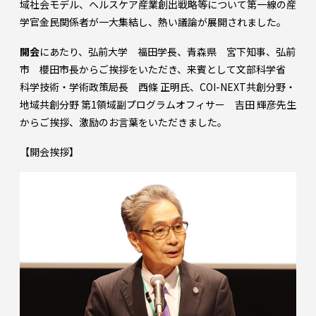
域社会モデル、ヘルスケア産業創出戦略等について第一線の産
学官金民関係者が一大集結し、熱い議論が展開されました。
開会
にあたり、弘前大学 福田学長、青森県 宮下知事、弘前
市 櫻田市長からご挨拶をいただき、来賓として文部科学省
科学技術・学術政策局長 西條 正明氏、COI-NEXT共創分野・
地域共創分野 第1領域副プログラムオフィサー 吉田 輝彦先生
からご挨拶、激励のお言葉をいただきました。
【開会挨拶】