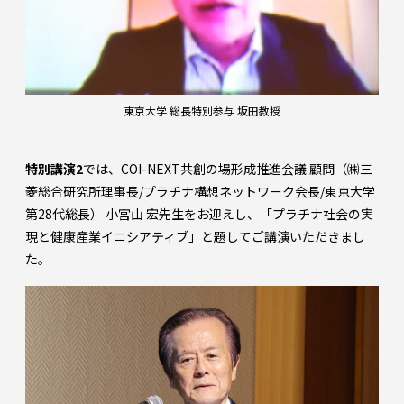
東京大学 総長特別参与 坂田教授
特別講演2
では、COI-NEXT共創の場形成推進会議 顧問（㈱三
菱総合研究所理事長/プラチナ構想ネットワーク会長/東京大学
第28代総長） 小宮山 宏先生をお迎えし、「プラチナ社会の実
現と健康産業イニシアティブ」と題してご講演いただきまし
た。