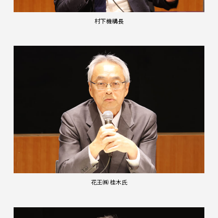
村下機構長
花王㈱ 桂木氏