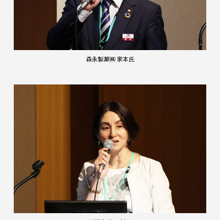
森永製菓㈱ 家本氏