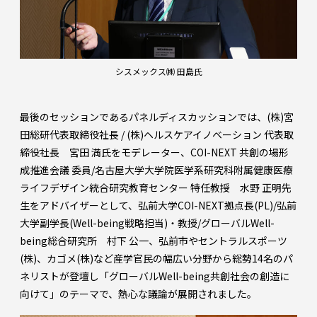
シスメックス㈱ 田島氏
最後のセッションであるパネルディスカッションでは、(株)宮
田総研代表取締役社長 / (株)ヘルスケアイノベーション 代表取
締役社長 宮田 満氏をモデレーター、COI-NEXT 共創の場形
成推進会議 委員/名古屋大学大学院医学系研究科附属健康医療
ライフデザイン統合研究教育センター 特任教授 水野 正明先
生をアドバイザーとして、弘前大学COI-NEXT拠点長(PL)/弘前
大学副学長(Well-being戦略担当)・教授/グローバルWell-
being総合研究所 村下 公一、弘前市やセントラルスポーツ
(株)、カゴメ(株)など産学官民の幅広い分野から総勢14名のパ
ネリストが登壇し「グローバルWell-being共創社会の創造に
向けて」のテーマで、熱心な議論が展開されました。