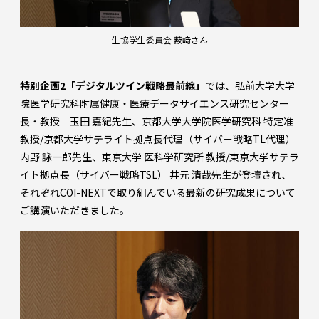
生協学生委員会 薮﨑さん
特別企画2「デジタルツイン戦略最前線」
では、弘前大学大学
院医学研究科附属健康・医療データサイエンス研究センター
長・教授 玉田 嘉紀先生、京都大学大学院医学研究科 特定准
教授/京都大学サテライト拠点長代理（サイバー戦略TL代理）
内野 詠一郎先生、東京大学 医科学研究所 教授/東京大学サテラ
イト拠点長（サイバー戦略TSL） 井元 清哉先生が登壇され、
それぞれCOI-NEXTで取り組んでいる最新の研究成果について
ご講演いただきました。