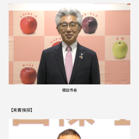
櫻田市長
【来賓挨拶】