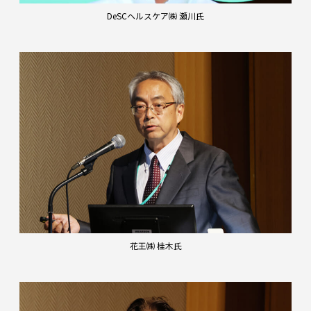
DeSCヘルスケア㈱ 瀬川氏
花王㈱ 桂木氏