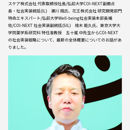
スケア株式会社 代表取締役社長/弘前大学COI-NEXT副拠点
長・社会実装統括(IL) 瀬川 翔氏、花王株式会社 研究開発部門
特命エキスパート/弘前大学Well-being社会実装本部長補
佐/COI-NEXT 社会実装副統括(SIL) 桂木 能久氏、東京大学大
学院薬学系研究科 特任准教授 五十嵐 中先生からCOI-NEXT
の社会実装戦略について、最新の全体概要についてのお話があ
りました。