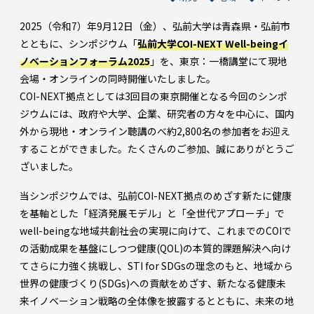
2025（令和7）年9月12日（金）、弘前大学は青森県・弘前市
とともに、シンポジウム「
弘前大学COI-NEXT Well-beingイ
ノベーションフォーラム2025
」を、東京：一橋講堂にて現地
会場・オンラインの同時開催いたしました。
COI-NEXT拠点としては3回目の東京開催となる今回のシンポ
ジウムには、政府や大学、企業、研究者の方々を中心に、国内
外から現地・オンライン聴講のべ約2,800名の参加者をお迎え
することができました。たくさんのご参加、誠にありがとうご
ざいました。
当シンポジウムでは、弘前COI-NEXT拠点のめざす新たに健康
を基軸とした「経済発展モデル」と「全世代アプローチ」で
well-beingな地域共創社会の実現に向けて、これまでのCOIで
の活動成果を基盤にしつつ健康(QOL)の本質的課題解決へ向け
てさらに力強く挑戦し、STI for SDGsの理念のもと、地域から
世界の健康づくり(SDGs)への貢献をめざす、新たなる健康未
来イノベーション戦略の全体像を披露するとともに、未来の地