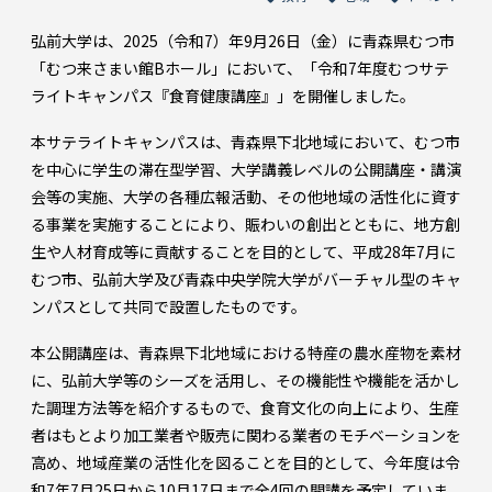
弘前大学は、2025（令和7）年9月26日（金）に青森県むつ市
「むつ来さまい館Bホール」において、「令和7年度むつサテ
ライトキャンパス『食育健康講座』」を開催しました。
本サテライトキャンパスは、青森県下北地域において、むつ市
を中心に学生の滞在型学習、大学講義レベルの公開講座・講演
会等の実施、大学の各種広報活動、その他地域の活性化に資す
る事業を実施することにより、賑わいの創出とともに、地方創
生や人材育成等に貢献することを目的として、平成28年7月に
むつ市、弘前大学及び青森中央学院大学がバーチャル型のキャ
ンパスとして共同で設置したものです。
本公開講座は、青森県下北地域における特産の農水産物を素材
に、弘前大学等のシーズを活用し、その機能性や機能を活かし
た調理方法等を紹介するもので、食育文化の向上により、生産
者はもとより加工業者や販売に関わる業者のモチベーションを
高め、地域産業の活性化を図ることを目的として、今年度は令
和7年7月25日から10月17日まで全4回の開講を予定していま