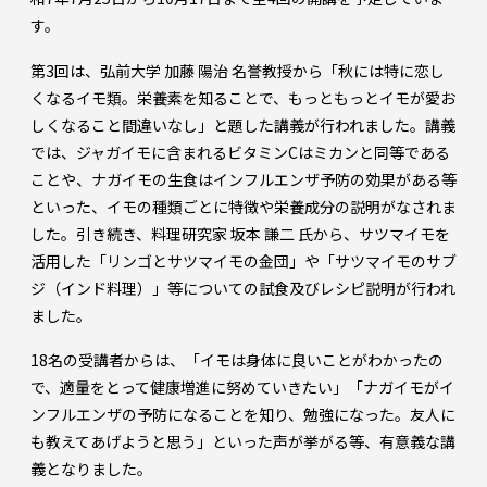
す。
第3回は、弘前大学 加藤 陽治 名誉教授から「秋には特に恋し
くなるイモ類。栄養素を知ることで、もっともっとイモが愛お
しくなること間違いなし」と題した講義が行われました。講義
では、ジャガイモに含まれるビタミンCはミカンと同等である
ことや、ナガイモの生食はインフルエンザ予防の効果がある等
といった、イモの種類ごとに特徴や栄養成分の説明がなされま
した。引き続き、料理研究家 坂本 謙二 氏から、サツマイモを
活用した「リンゴとサツマイモの金団」や「サツマイモのサブ
ジ（インド料理）」等についての試食及びレシピ説明が行われ
ました。
18名の受講者からは、「イモは身体に良いことがわかったの
で、適量をとって健康増進に努めていきたい」「ナガイモがイ
ンフルエンザの予防になることを知り、勉強になった。友人に
も教えてあげようと思う」といった声が挙がる等、有意義な講
義となりました。