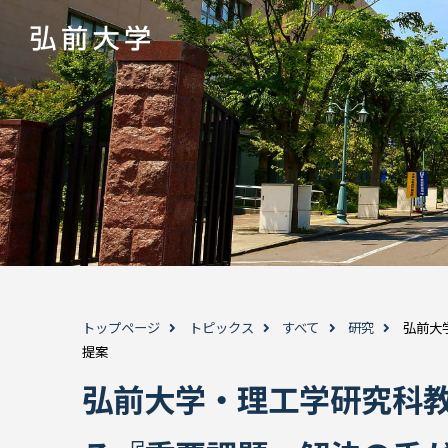
トップページ
トピックス
すべて
研究
弘前大
提案
弘前大学・理工学研究科