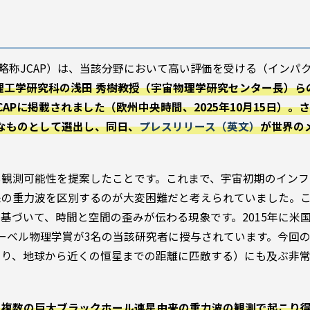
ticle Physics（略称JCAP）は、当該分野において高い評価を受ける（イ
理工学研究科の浅田 秀樹教授（宇宙物理学研究センター長）ら
Pに掲載されました（欧州中央時間、2025年10月15日）。
要なものとして選出し、同日、
プレスリリース（英文）
が世界の
い観測可能性を提案したことです。これまで、宇宙初期のインフ
来の重力波を区別するのが大変困難だと考えられていました。
基づいて、時間と空間の歪みが伝わる現象です。2015年に米
ーベル物理学賞が3名の当該研究者に授与されています。今回
まり、地球から近くの恒星までの距離に匹敵する）にも及ぶ非
、複数の巨大ブラックホール連星由来の重力波の観測で起こり