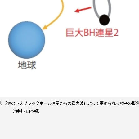
が、2個の巨大ブラックホール連星からの重力波によって歪められる様子の概
（作図：山本峻）