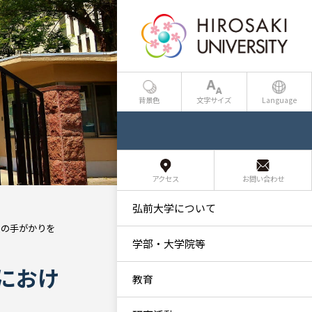
背景色
文字サイズ
Language
アクセス
お問い合わせ
弘前大学について
決の手がかりを
学部・大学院等
におけ
教育