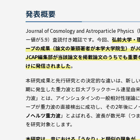
発表概要
Journal of Cosmology and Astropar
ー値が5.9）査読付き雑誌です。今回、
弘前大学・
ープの成果（論文の筆頭著者が本学大学院生）がJCA
JCAP編集部が当該論文を掲載論文のうちでも重
けに発信されました
。
本研究成果と先行研究との決定的な違いは、新し
期に発生した重力波と巨大ブラックホール連星由
力波」とは、アインシュタインの一般相対性理論に
ープが重力波の直接検出に成功し、その2年後にノ
ノヘルツ重力波
」とよばれる、波長が数光年（つ
を研究対象とします。
本研究は、音における「うなり」と類似の現象が