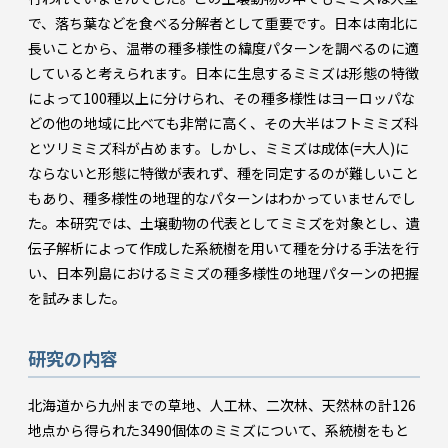
で、落ち葉などを食べる分解者として重要です。日本は南北に
長いことから、温帯の種多様性の緯度パターンを調べるのに適
していると考えられます。日本に生息するミミズは形態の特徴
によって100種以上に分けられ、その種多様性はヨーロッパな
どの他の地域に比べても非常に高く、その大半はフトミミズ科
とツリミミズ科が占めます。しかし、ミミズは成体(=大人)に
ならないと形態に特徴が表れず、種を同定するのが難しいこと
もあり、種多様性の地理的なパターンはわかっていませんでし
た。本研究では、土壌動物の代表としてミミズを対象とし、遺
伝子解析によって作成した系統樹を用いて種を分ける手法を行
い、日本列島におけるミミズの種多様性の地理パターンの把握
を試みました。
研究の内容
北海道から九州までの草地、人工林、二次林、天然林の計126
地点から得られた3490個体のミミズについて、系統樹をもと