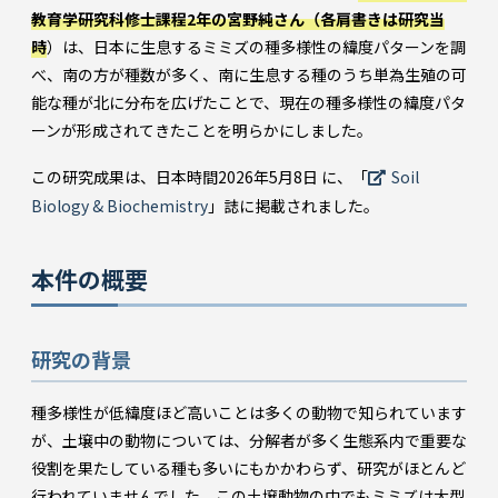
教育学研究科修士課程2年の宮野純さん（各肩書きは研究当
時
）は、日本に生息するミミズの種多様性の緯度パターンを調
べ、南の方が種数が多く、南に生息する種のうち単為生殖の可
能な種が北に分布を広げたことで、現在の種多様性の緯度パタ
ーンが形成されてきたことを明らかにしました。
この研究成果は、日本時間2026年5月8日 に、「
Soil
Biology & Biochemistry
」誌に掲載されました。
本件の概要
研究の背景
種多様性が低緯度ほど高いことは多くの動物で知られています
が、土壌中の動物については、分解者が多く生態系内で重要な
役割を果たしている種も多いにもかかわらず、研究がほとんど
行われていませんでした。この土壌動物の中でもミミズは大型