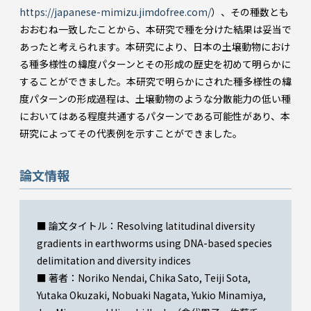
https://japanese-mimizu.jimdofree.com/
）、その種数とも
おおむね一致したことから、本研究で種を分けた結果は妥当で
あったと考えられます。本研究により、日本の土壌動物におけ
る種多様性の緯度パターンとその形成の歴史を初めて明らかに
することができました。本研究で明らかにされた種多様性の緯
度パターンの形成過程は、土壌動物のような分散能力の低い種
においてはある程度共通するパターンである可能性があり、本
研究によってその代表例を示すことができました。
論文情報
■ 論文タイトル：Resolving latitudinal diversity
gradients in earthworms using DNA-based species
delimitation and diversity indices
■ 著者：Noriko Nendai, Chika Sato, Teiji Sota,
Yutaka Okuzaki, Nobuaki Nagata, Yukio Minamiya,