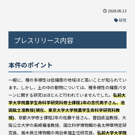
2026.05.13
研究
プレスリリース内容
本件のポイント
一般に、種の多様性は低緯度の地域ほど高いことが知られてい
ます。しかし、土の中の動物については、種多様性の緯度パタ
ーンに関する研究はほとんど行われていませんでした。
弘前大
学大学院農学生命科学研究科修士課程2年の念代周子さん、池
田紘士准教授(現在、東京大学大学院農学生命科学研究科教
授)
、京都大学修士課程2年の佐藤千佳さん、曽田貞滋教授、大
阪公立大学の奥崎穣准教授、国立科学博物館の長太伸章特定研
究員、栃木県立博物館の南谷幸雄主任研究員、
弘前大学大学院