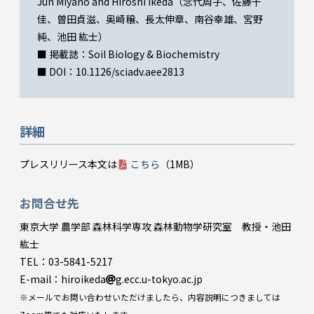
Jun Miyano and Hiroshi Ikeda（念代周子、佐藤千
佳、曽田貞滋、奥崎穣、長太伸章、南谷幸雄、宮野
純、池田 紘士）
■ 掲載誌：Soil Biology & Biochemistry
■ DOI：10.1126/sciadv.aee2813
詳細
プレスリリース本文は
こちら
（⁨1MB）
お問合せ先
東京大学 農学部 森林科学専攻 森林動物学研究室 教授・池田
紘士
TEL：03-5841-5217
E-mail：hiroikeda
g.ecc.u-tokyo.ac.jp
※メールでお問い合わせいただけましたら、内容説明につきましては