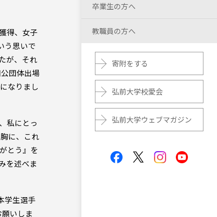
卒業生の方へ
教職員の方へ
獲得、女子
いう思いで
したが、それ
寄附をする
国公団体出場
会になりまし
弘前大学校愛会
弘前大学ウェブマガジン
、私にとっ
を胸に、これ
がとう』を
みを述べま
日本学生選手
お願いしま