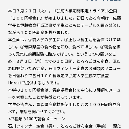
本日７月２１日（火），『弘前大学期間限定トライアル企画
「１００円朝食」』が始まりました。初日である今朝は，佐藤
学長と伊藤教育担当理事が学生とともにテーブルを囲み談笑し
ながら１００円朝食を摂りました。
本企画は，弘前大学の学生に，①正しい食生活を習慣づけてほ
しい。②青森県産の食べ物を知り、食べてほしい。③朝食を摂
って元気に前期試験に臨んでほしい。という３つの願いをこ
め，８月３日（月）までの１０日間，とろろごはん定食，源た
れ肉野菜いため定食，石川ウィンナー定食の３種類のメニュー
を日替わりで各日１００食限定で弘前大学生協文京食堂
Horestで提供するものです。
本学の１００円朝食は，青森県産食材を中心に３種類のメニュ
ーを考案したことが特徴となっています。
学生の皆さん，青森県産食材を使用したこの１００円朝食を食
べて，感想を聞かせてください。
＜3種類の100円朝食メニュー＞
石川ウィンナー定食（奥），とろろごはん定食（手前），源た