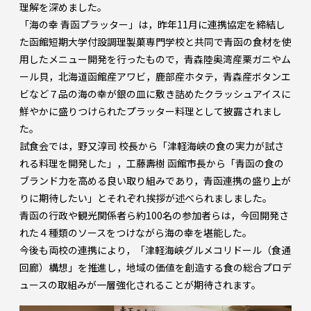
理解を深めました。
「海の幸 青函プラッター」は，昨年11月に連携協定を締結し
た函館短期大学付設調理製菓専門学校と共同で青函の食材を使
用したメニュー開発を行ったもので，青森陸奥湾産栗ガニやム
ール貝，北海道函館産アワビ，鹿部産ホタテ，青森産ボタンエ
ビなど７品の海の幸が銀の皿に敷き詰めたクラッシュアイスに
鮮やかに盛りつけられたプラッター料理として披露されまし
た。
試食会では，野又淳司 校長から「津軽海峡の食の実力が試さ
れる料理を開発した」，工藤壽樹 函館市長から「青函の食の
ブランド力を高める良い取り組みであり，青函連携の盛り上が
りに期待したい」とそれぞれ挨拶が述べられましました。
青函の行政や観光関係者ら約100名の参加者らは，今回開発さ
れた４種類のソースをつけながら海の幸を堪能した。
今後も両校の連携により，「津軽海峡グルメコリドール（食通
回廊）構想」を推進し，地域の価値を創造する食の総合プロデ
ュースの取組みが一層強化されることが期待されます。