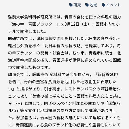
研究
地域
イベント
弘前大学食料科学研究所では，青函の食材を使った料理の魅力
「海の幸 青函プラッター」を3月12日（土），函館市内のホ
テルで開催しました。
同研究所では，津軽海峡交流圏を核とした北日本の食を移出・
輸出し外貨を稼ぐ「北日本食の成長戦略」を提案しており，海
の幸プラッターの開発・試食会は，むつ市，青森市に続き，北
海道新幹線開業を控え，青函連携が活発に進められている函館
市で開催したものです。
講演会では，嵯峨直恆 食料科学研究所長から，「新幹線延伸
を機に，青函の豊富な食資源を活用した地方創生に貢献した
い」と挨拶があり，引き続き，レストランバスクの深谷宏治シ
ェフにより「美食の街で学んだこと～函館の料理人たちと共に
今！～」と題して，同氏のスペイン料理との関わりや「函館バ
ル街」等食文化と地域振興のあり方に関して講演がありまし
た。参加者らは，青函圏の食材の魅力について理解するととも
に，青函連携による食のブランド化の必要性や重要性について