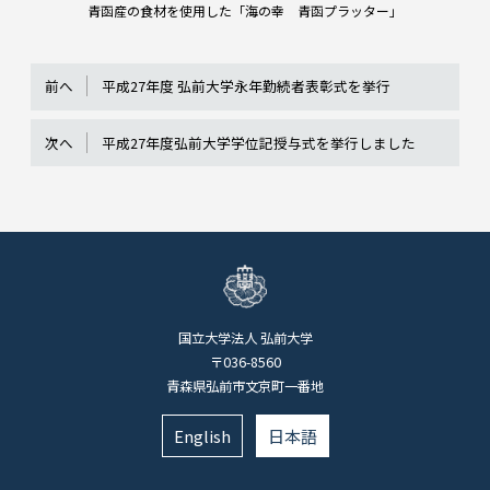
青函産の食材を使用した「海の幸 青函プラッター」
前へ
平成27年度 弘前大学永年勤続者表彰式を挙行
次へ
平成27年度弘前大学学位記授与式を挙行しました
国立大学法人 弘前大学
〒036-8560
青森県弘前市文京町一番地
English
日本語