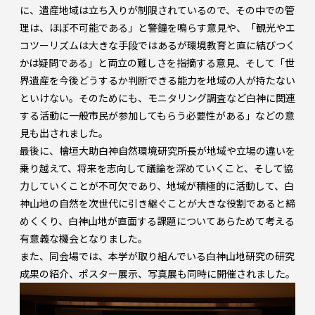
に、遺産地域は立ち入りが制限されているので、その中での管
理は、ほぼ不可能である」と警鐘を鳴らす意見や、「観光やエ
コツーリズムは大きな手段ではあるが環境教育と直に結びつく
かは疑問である」と両立の難しさを指摘する意見、そして「世
界遺産を今後どうするか判断できる能力を地域の人が持たない
といけない。そのためにも、モニタリング調査など白神に関連
する活動に一般市民が参加してもらう必要性がある」などの意
見も出されました。
最後に、檜垣大助白神自然環境研究所長が地域や立場の違いを
乗り越えて、将来を志向して議論を深めていくこと、そして協
力していくことが不可欠であり、地域が積極的に活動して、白
神山地の自然を次世代に引き継ぐことが大きな役割であると締
めくくり、白神山地が直面する課題についてあらためて考える
有意義な機会となりました。
また、同会場では、本学が取り組んでいる白神山地研究の研究
成果の紹介、ポスター展示、写真展も同時に開催されました。