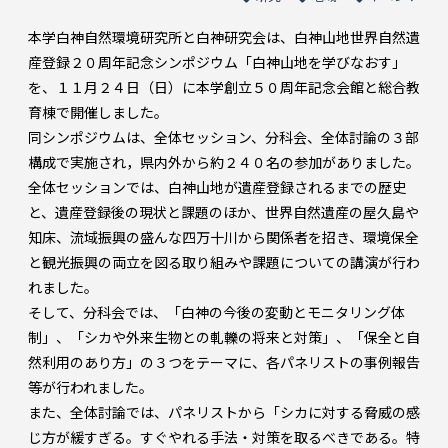
本学白神自然環境研究所と白神研究会は、白神山地世界自然遺
産登録２０周年記念シンポジウム「白神山地を学びなおす」
を、１１月２４日（日）に本学創立５０周年記念会館と総合教
育棟で開催しました。
同シンポジウムは、全体セッション、分科会、全体討論の３部
構成で実施され，県内外から約２４０名の参加がありました。
全体セッションでは、白神山地が遺産登録されるまでの歴史
と、遺産登録後の現状と課題のほか、世界自然遺産の屋久島や
知床、流域振興の盛んな四万十川から関係者を招き、環境保全
と観光振興の両立を図る取り組みや課題についての講演が行わ
れました。
そして、分科会では、「白神の今後の変動とモニタリング体
制」、「シカや外来生物との軋轢の将来と対策」、「保全と自
然利用のあり方」の３つをテーマに、各パネリストの事例報告
等が行われました。
また、全体討論では、パネリストから「シカに対する脅威の感
じ方が緩すぎる。すぐやれる手法・対策を取るべきである。特