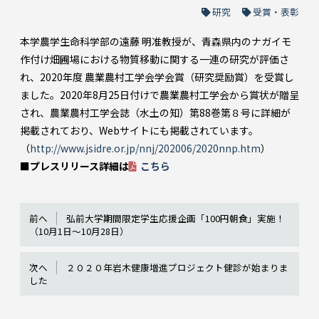
研究
受賞・表彰
本学農学生命科学部の遠藤 明准教授が、青森県内のナガイモ
作付け畑圃場における物質移動に関する一連の研究が評価さ
れ、2020年度 農業農村工学会学会賞（研究奨励賞）を受賞し
ました。2020年8月25日付けで農業農村工学会から賞状が贈呈
され、農業農村工学会誌（水土の知）第88巻第８号に詳細が
掲載されており、Webサイトにも掲載されています。
（
http://www.jsidre.or.jp/nnj/202006/2020nnp.htm
）
■プレスリリース詳細は
こちら
前へ
弘前大学期間限定学生応援企画「100円朝食」実施！
（10月1日～10月28日）
次へ
２０２０年岩木健康増進プロジェクト健診が始まりま
した