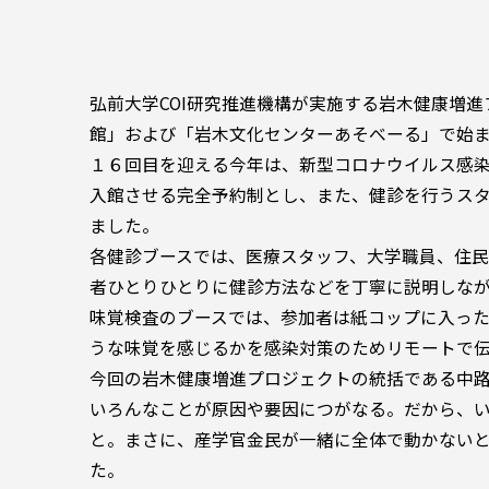
弘前大学COI研究推進機構が実施する岩木健康増
館」および「岩木文化センターあそべーる」で始
１６回目を迎える今年は、新型コロナウイルス感
入館させる完全予約制とし、また、健診を行うス
ました。
各健診ブースでは、医療スタッフ、大学職員、住民
者ひとりひとりに健診方法などを丁寧に説明しな
味覚検査のブースでは、参加者は紙コップに入っ
うな味覚を感じるかを感染対策のためリモートで
今回の岩木健康増進プロジェクトの統括である中
いろんなことが原因や要因につがなる。だから、
と。まさに、産学官金民が一緒に全体で動かない
た。