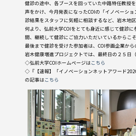
健診の途中、各ブースを回っていた中路特任教授
声をかけ、今月発表になったCOIの「イノベーシ
診結果をスタッフに気軽に相談するなど、岩木地区
何より、弘前大学COIをとても身近に感じて健診
間、継続して健診にご協力いただいているからこ
最後まで健診を受けた参加者は、COI参画企業から
岩木健康増進プロジェクトでは、最終日の２５日（
◇弘前大学COIホームページは
こちら
◇『【速報】「イノベーションネットアワード20
の記事は
こちら