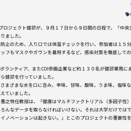
進プロジェクト健診が、９月１７日から９日間の日程で、「中央
まりました。
染防止のため、入り口では体温チェックを行い、参加者は１５
タッフもマスクやガウンを着用するなど、感染対策を徹底して
ボランティア、またCOI参画企業など約１３０名が健診業務に
がら健診を行っていました。
たさまざまな水を口に含み、辛味、甘味、酸味、うま味、塩味
伝えていました。
路重之特任教授は、「健康はマルチファクトリアル（多因子性
いろんなデータを取らなければいけない。それは大学だけでは
とイノベーションは起きない。」とこのプロジェクトの重要性