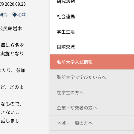
研究活動
2020.09.23
研究
地域
社会連携
公民館岩木
学生生活
分毎に６名を
国際交流
の実施となり
弘前大学入試情報
あたり、参加
弘前大学で学びたい方へ
など、どのよ
在学生の方へ
）なもので、
企業・研究者の方へ
できないこ
を話しまし
地域・一般の方へ