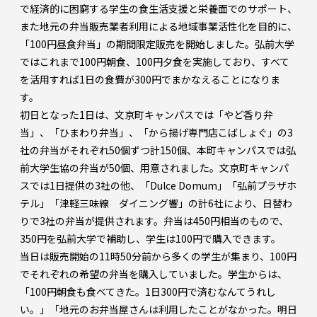
で経済的に困窮する学生の食生活支援と栄養面でのサポート、
また地元の弁当販売業者利用による地域事業活性化を目的に、
「100円昼食弁当」の期間限定販売を開始しました。弘前大学
ではこれまで100円朝食、100円夕食を実施しており、すべて
を活用すれば1日の食費が300円でまかなえることになりま
す。
初日となった1日は、文京町キャンパスでは「やど香り弁
当」、「ひまわり弁当」、「から揚げ専門店こばしょぐ」の3
社の弁当がそれぞれ50個ずつ計150個、本町キャンパスでは弘
前大学生協の弁当が50個、用意されました。文京町キャンパ
スでは1日提供の3社の他、「Dulce Domum」「弘前プラザホ
テル」「津軽三味線 ダイニング響」の計6社により、日替わ
りで3社の弁当が提供されます。弁当は450円相当のもので、
350円を弘前大学で補助し、学生は100円で購入できます。
当日は販売開始の11時50分前から多くの学生が集まり、100円
でそれぞれの希望の弁当を購入していました。学生からは、
「100円朝食も食べてきた。1日300円で済むなんてうれし
い。」「地元のお弁当屋さんは利用したことがなかった。明日