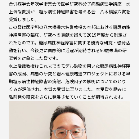
合併症学会年次学術集会で医学研究科分子病態病理学講座 水
上浩哉教授が 糖尿病性神経障害を考える会 八木橋操六賞を
受賞しました。
この賞は医学科の八木橋操六名誉教授の本邦における糖尿病性
神経障害の臨床、研究への貢献を讃えて2019年度から制定さ
れたものです。糖尿病性神経障害に関する優秀な研究・啓発活
動を行い、今後更に国際的に活躍が期待される50歳未満の研
究者を対象とした賞です。
水上浩哉教授はこれまでのモデル動物を用いた糖尿病性神経障
害の成因、病態の研究と岩木健康増進プロジェクトにおける早
期糖尿病性神経障害の病態、危険因子の解明についてのとり
くみが評価され、本賞の受賞に至りました。本受賞を励みに
弘前発の研究をさらに発展させていくことが期待されます。