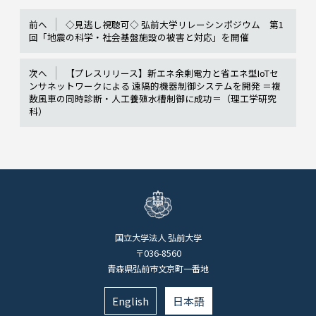
前へ
◇見逃し視聴可◇ 弘前大学リレーシンポジウム 第1
回「地震の科学・社会基盤施設の被害と対応」を開催
次へ
【プレスリリース】新エネ余剰電力と省エネ型IoTセ
ンサネットワークによる 遠隔的機器制御システムを開発 ＝複
数風車の同時診断・人工養殖水槽制御に成功＝（理工学研究
科）
国立大学法人 弘前大学
〒036-8560
青森県弘前市文京町一番地
English
日本語