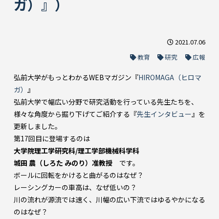
ガ）』）
2021.07.06
教育
研究
広報
弘前大学がもっとわかるWEBマガジン『
HIROMAGA（ヒロマ
ガ）
』
弘前大学で幅広い分野で研究活動を行っている先生たちを、
様々な角度から掘り下げてご紹介する『
先生インタビュー
』を
更新しました。
第17回目に登場するのは
大学院理工学研究科/理工学部機械科学科
城田 農（しろた みのり）准教授
です。
ボールに回転をかけると曲がるのはなぜ？
レーシングカーの車高は、なぜ低いの？
川の流れが源流では速く、川幅の広い下流ではゆるやかになる
のはなぜ？