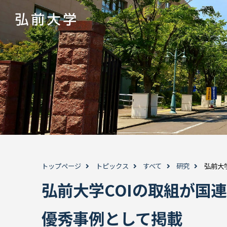
トップページ
トピックス
すべて
研究
弘前大
弘前大学COIの取組が国
優秀事例として掲載