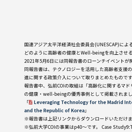
国連アジア太平洋経済社会委員会(UNESCAP)に
どのように高齢者の健康とWell-beingを向上
2021年5月6日には同報告書のローンチイベント
同報告書は、テクノロジーを活用した高齢者支援
進に関する政策介入について取りまとめたもので
報告書中、弘前COIの取組は「高齢化に関するマ
の健康・well-beingの優秀事例として掲載されま
「
Leveraging Technology for the Madrid Inte
and the Republic of Korea
」
※報告書は上記リンクからダウンロードいただけ
※弘前大学COIの事業はp40～です。 Case Study9:The Iwa