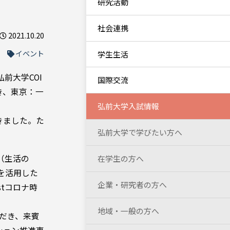
研究活動
社会連携
2021.10.20
イベント
学生生活
前大学COI
国際交流
き、東京：一
弘前大学入試情報
きました。た
弘前大学で学びたい方へ
（生活の
在学生の方へ
タを活用した
企業・研究者の方へ
stコロナ時
地域・一般の方へ
だき、来賓