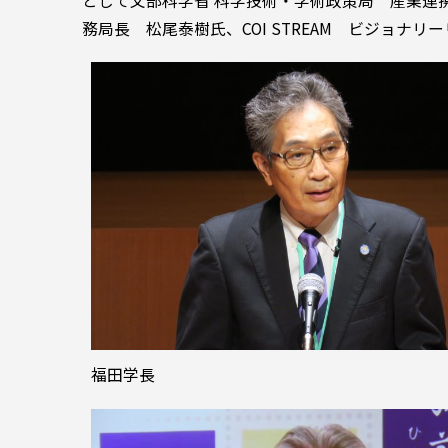
として文部科学省 科学技術・学術政策局 産業連
務局長 松尾泰樹氏、COI STREAM ビジョナ
福田学長