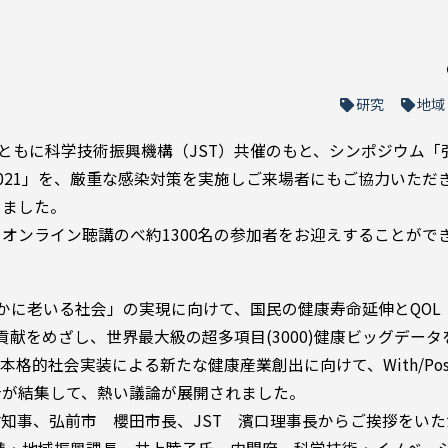
研究
地域
市とともに科学技術振興機構（JST）共催のもと、シンポジウム「弘
021」を、厳重な感染対策を実施しご来場者にもご協力いただ
しました。
オンライン聴講のべ約1300名の参加者をお迎えすることがで
やかに老いる社会」の実現に向けて、国民の健康寿命延伸とQOL
貢献をめざし、世界最大級の超多項目(3000)健康ビッグデー
格的社会実装による新たな健康産業創出に向けて、With/Po
者が結集して、熱い議論が展開されました。
知事、弘前市 櫻田市長、JST 濱口理事長からご挨拶をいた