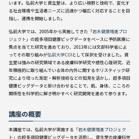
います。弘前大学と資生堂は、より広い視野と技術で、変化す
る社会環境や生活者ニーズに迅速かつ幅広く対応することを目
指し、連携を開始しました。
弘前大学では、2005年から実施してきた「
岩木健康増進プロ
ジェクト
」の超多項目健康ビッグデータをベースに予防医療に
焦点を当てた研究を進めており、2013年には文部科学省によ
ってその取り組みが
弘前大学COI
として採択を受けました。資
生堂は強みの研究領域である皮膚科学研究や感性心理研究、近
年積極的に取り組んでいる体の内外に関するホリスティック研
究により培った測定・解析技術などの知見を活かし、超多項目
健康ビッグデータと掛け合わせることで、肌、身体、こころの
関係性を科学的に解き明かすべく研究開発を進めて参ります。
講座の概要
本講座では、弘前大学が実施する「
岩木健康増進プロジェク
ト
」の超多項目健康ビッグデータを活用し、資生堂の皮膚科学