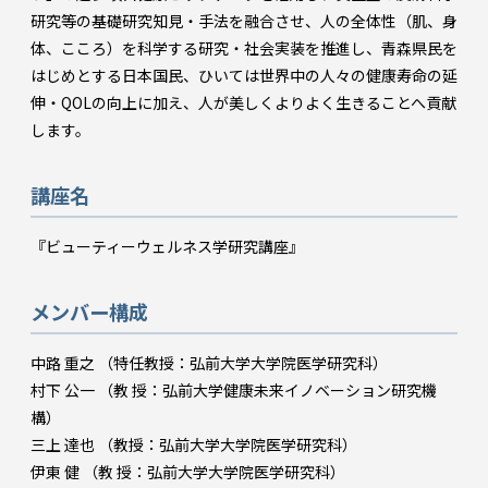
研究等の基礎研究知見・手法を融合させ、人の全体性（肌、身
体、こころ）を科学する研究・社会実装を推進し、青森県民を
はじめとする日本国民、ひいては世界中の人々の健康寿命の延
伸・QOLの向上に加え、人が美しくよりよく生きることへ貢献
します。
講座名
『ビューティーウェルネス学研究講座』
メンバー構成
中路 重之 （特任教授：弘前大学大学院医学研究科）
村下 公一 （教 授：弘前大学健康未来イノベーション研究機
構）
三上 達也 （教授：弘前大学大学院医学研究科）
伊東 健 （教 授：弘前大学大学院医学研究科）