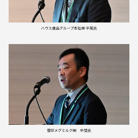
ハウス食品グループ本社㈱ 平尾氏
雪印メグミルク㈱ 中埜氏