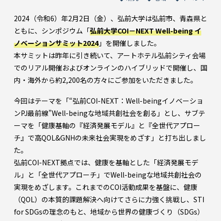
2024（令和6）年2月2日（金）、弘前大学は弘前市、青森県と
ともに、シンポジウム「
弘前大学COI－NEXT Well-being イ
ノベーションサミット2024
」を開催しました。
本サミットは昨年に引き続いて、アートホテル弘前シティ会場
でのリアル開催およびオンラインのハイブリッドで開催し、国
内・海外から約2,200名の方々にご参加をいただきました。
今回はテーマを「“弘前COI-NEXT：Well-beingイノベーショ
ンPJ最前線”Well-beingな地域共創社会を創る」とし、サブテ
ーマを「健康基軸の『経済発展モデル』と『全世代アプロー
チ』で高QOL&GNHの未来社会実現をめざす」と打ち出しまし
た。
弘前COI-NEXT拠点では、健康を基軸とした「経済発展モデ
ル」と「全世代アプローチ」でWell-beingな地域共創社会の
実現をめざします。これまでのCOI活動成果を基盤に、健康
（QOL）の本質的課題解決へ向けてさらに力強く挑戦し、STI
for SDGsの理念のもと、地域から世界の健康づくり（SDGs）