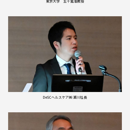
東京大学 五十嵐准教授
DeSCヘルスケア㈱ 瀬川社長