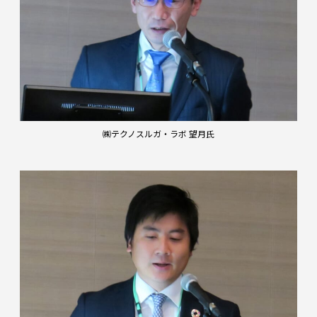
㈱テクノスルガ・ラボ 望月氏