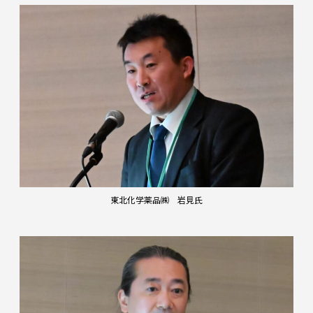
東北化学薬品㈱ 岩見氏