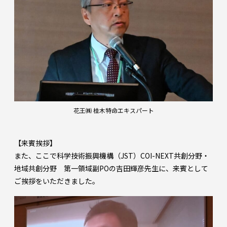
花王㈱ 桂木特命エキスパート
【来賓挨拶】
また、ここで科学技術振興機構（JST）COI-NEXT共創分野・
地域共創分野 第一領域副POの吉田輝彦先生に、来賓として
ご挨拶をいただきました。