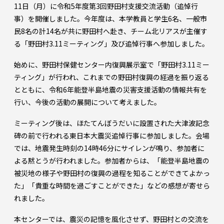
11日（月）に令和5年度第3回野田村支援交流活動（追悼行
事）を開催しました。今年度は、本学教員と学生6名、一般市
民8名の計14名が共に野田村へ赴き、チーム北リアスが主催す
る「野田村3.11ミーティング」及び追悼行事へ参加しました。
始めに、野田村保健センター内復興展示室で「野田村3.11ミー
ティング」が行われ、これまでの野田村復興の経過を振り返る
とともに、令和6年能登半島地震の災害支援活動の情報共有を
行い、今後の活動の展開について考えました。
ミーティング後は、ほたてんぼうだいに設置された大津波記念
碑の前で行われる東日本大震災追悼行事に参加しました。会場
では、地震発生時刻の14時46分にサイレンが鳴り、参加者に
よる黙とうが行われました。参加者からは、「能登半島地震の
被災地の様子や野田村の復興の過程を知ることができてよかっ
た」「貴重な時間を過ごすことができた」などの感想が寄せら
れました。
本センターでは、震災の記憶を風化させず、野田村との交流を