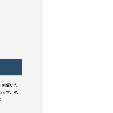
を開催いた
わらず、弘
む