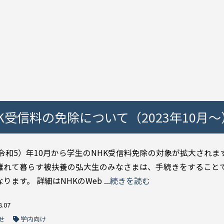
受信料の免除について（2023年10月～
（令和5）年10月から学生のNHK受信料免除の対象が拡大されま
離れて暮らす被扶養の弘大生のみなさまは、手続きをすること
ります。 詳細はNHKのWeb ...
続きを読む
8.07
せ
学内向け