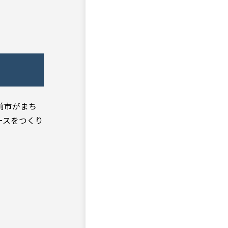
！
前市がまち
ースをつくり