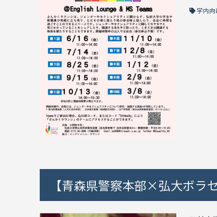
学内向
【青森県警察本部×弘大ボラセ