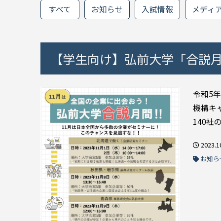
すべて
お知らせ
入試情報
メディ
【学生向け】弘前大学「合説
令和5
機構キ
140社
2023.1
お知ら