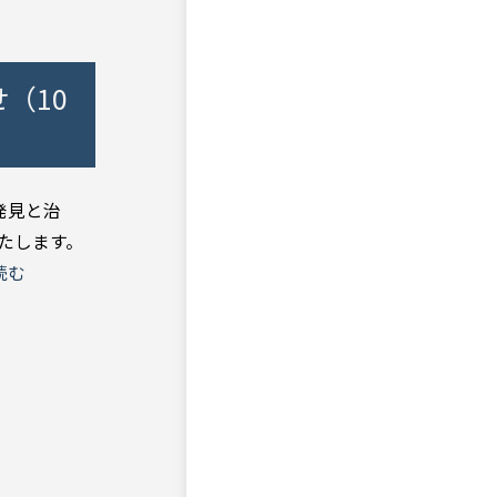
（10
発見と治
たします。
読む