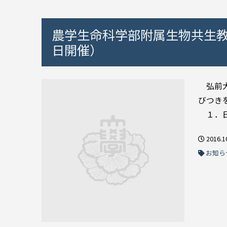
農学生命科学部附属生物共生教
日開催）
弘前大
びつき
１．日 
2016.1
お知ら