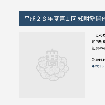
平成２８年度第１回 知財塾開
この度
知的財
知財塾
2016.1
お知ら