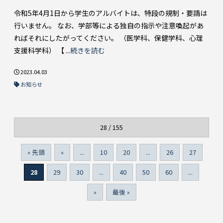
令和5年4⽉1⽇から学⽣のアルバイトは、特段の規制・要請は
⾏いません。 なお、学部等による独自の指示や注意喚起があ
ればそれにしたがってください。 （医学科、保健学科、心理
支援科学科） 【 ...
続きを読む
2023.04.03
お知らせ
28 / 155
« 先頭
«
...
10
20
...
26
27
28
29
30
...
40
50
60
...
»
最後 »