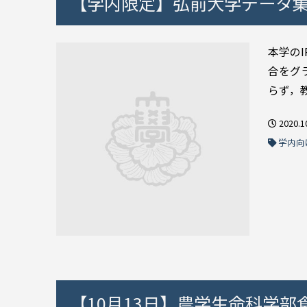
【学内限定】弘前大学データ集
本学の
合をグ
らず，教
2020.1
学内向
【10月13日】農学生命科学