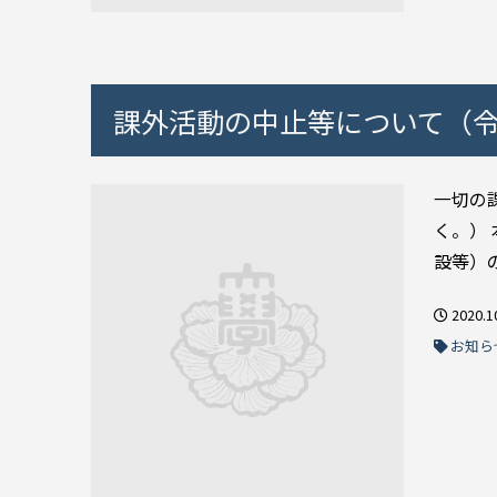
課外活動の中止等について（令和
一切の
く。）
設等）の
2020.1
お知ら