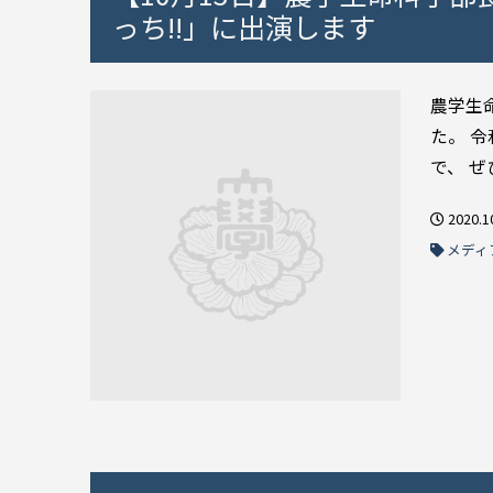
っち!!」に出演します
農学生
た。 令
で、 ぜ
2020.1
メディ