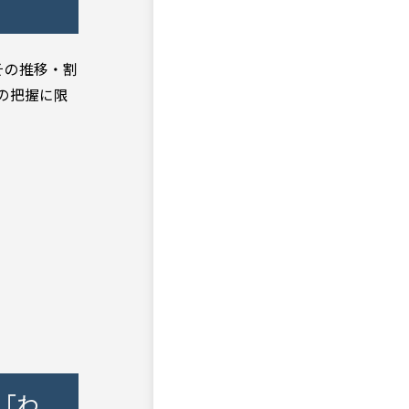
その推移・割
の把握に限
「わ