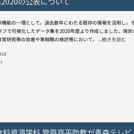
2020の公表について
IR機能の一環として，過去数年にわたる既存の情報を活用し，
ラフで可視化したデータ集を2020年度より作成しました。現状
育研究等の改善や専戦略の検討等において， ...
続きを読む
0.12
け
部食料資源学科 管原亮平助教が青森テレビ