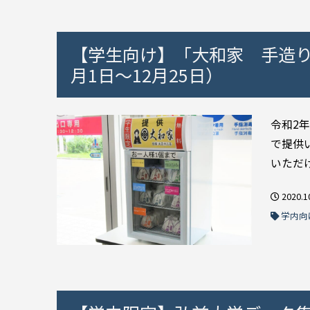
【学生向け】「大和家 手造り
月1日～12月25日）
令和2
で提供
いただけ
2020.1
学内向