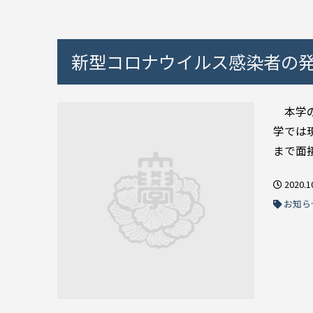
新型コロナウイルス感染者の
本学の
学では
まで面
2020.1
お知ら