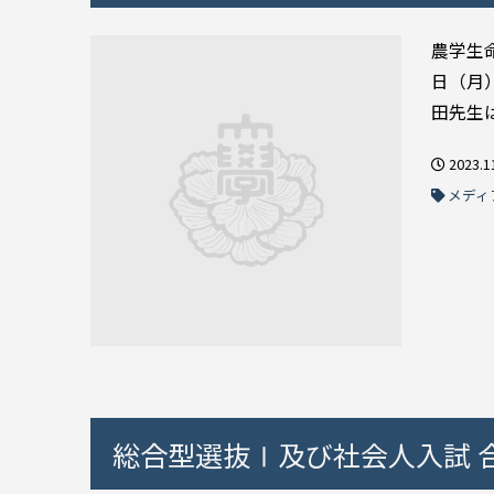
農学生
日（月）
田先生は
2023.1
メディ
総合型選抜Ⅰ及び社会人入試 