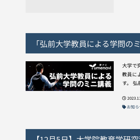
「弘前大学教員による学問の
大学で
教員に
す。 弘
2023.1
お知ら
【12月5日】大学院教育学研究