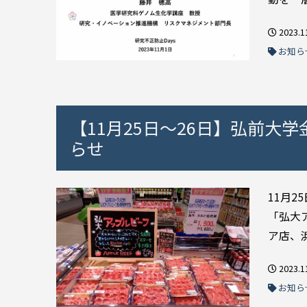
2023.1
お知ら
【11月25日～26日】弘前
らせ
11月2
「弘大
ア店、浜
2023.1
お知ら