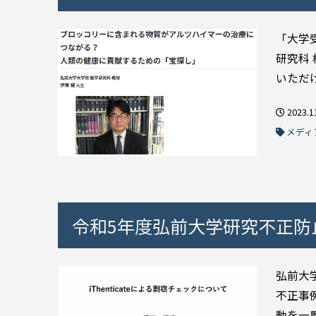
「大学
研究科
いただけ
2023.1
メディ
令和5年度弘前大学研究不正防止
弘前大
不正事
動を一層