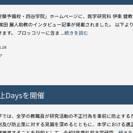
受験予備校・四谷学院」ホームページに、医学研究科 伊東 健
 梶田 展人助教のインタビュー記事が掲載されました。 以下よ
ます。 ブロッコリーに含ま ...
続きを読む
1.16
ア
Daysを開催
学では、全学の教職員が研究活動の不正行為を事前に防止する
例及び防止策に対する見識を深めるとともに、本学における適
推進することを目的として、令和5年度弘前大学研究 ...
続きを