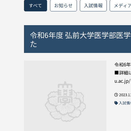
すべて
お知らせ
入試情報
メディ
令和6年度 弘前大学医学部医
た
令和6
■詳細は
u.ac.jp/ 
2023.1
入試情