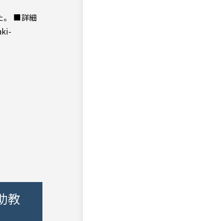
。 ■詳細
ki-
助教