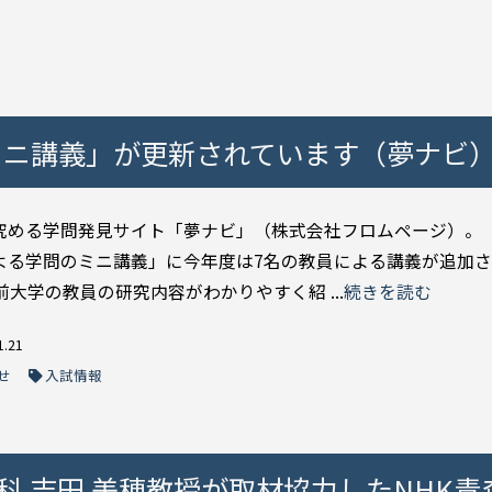
ミニ講義」が更新されています（夢ナビ
究める学問発見サイト「夢ナビ」（株式会社フロムページ）。 
よる学問のミニ講義」に今年度は7名の教員による講義が追加
前大学の教員の研究内容がわかりやすく紹 ...
続きを読む
1.21
せ
入試情報
科 吉田 美穂教授が取材協力したNHK青