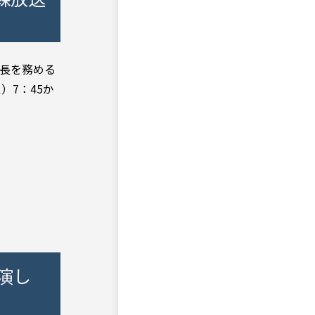
事長を務める
）7：45か
演し