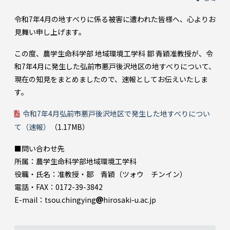
令和7年4月の地すべりに係る被害に遭われた皆様へ、心よりお
見舞い申し上げます。
この度、農学生命科学部 地域環境工学科 鄒 青穎准教授が、令
和7年4月に発生した弘前市悪戸後沢地区の地すべりについて、
現在の知見をまとめましたので、速報としてお伝えいたしま
す。
令和7年4月弘前市悪戸後沢地区で発生した地すべりについ
て（速報）
（⁨1.17⁩MB）
■問い合わせ先
所属：農学生命科学部地域環境工学科
役職・氏名：准教授・鄒 青穎（ツォウ チンイン）
電話・FAX：0172-39-3842
E-mail：tsou.chingying
hirosaki-u.ac.jp