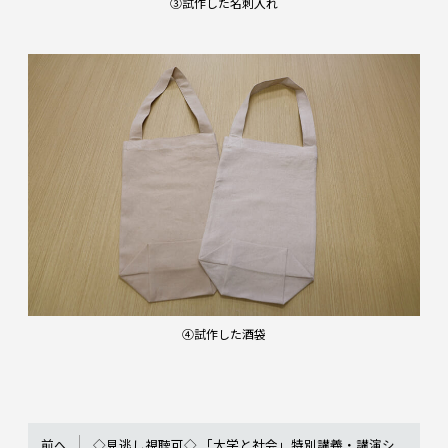
③試作した名刺入れ
④試作した酒袋
前へ
◇見逃し視聴可◇ 「大学と社会」特別講義・講演シ