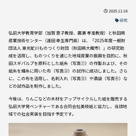
2025.12.16
研究
弘前大学教育学部（加賀 恵子教授、廣瀬 孝准教授）と秋田県
産業技術センター（遠田 幸生専門員）は、「2025年度一般財
団法人 東光虻川ものつくり財団（秋田県大館市）」の研究助
成を活用し、ものつくりを通じた地域産業の振興を目的に、秋
田スギパルプを原料とした紙糸（写真①）の作製および、その
紙糸を緯糸に用いた布（写真②）の試作に成功しました。さら
に、この布を活用し、名刺入れ（写真③）や酒袋（写真④）な
どの試作品を制作しました。
今後は、りんごなどの木材をアップサイクルした紙を販売する
弘前大学発ベンチャーである合同会社美枝紙と協力し、当該地
域での社会実装を目指す予定です。