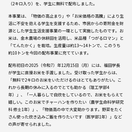
（2キロ入り）を、学生に無料で配布しました。
本事業は、「物価の高止まり」や「お米価格の高騰」により生
活に不安を抱える学生を支援するため、市民からの寄附金を財
源とした学生生活支援事業の一環として実施したものです。お
米は、金木農場の休耕田を活用し、米品種「つがるロマン」と
「てんたかく」を栽培。生産量は約13～14トンで、このうち
約10トンを今回の配布事業に充てています。
配布初日の2025（令和7）年12月15日（月）には、福田学長
が学生に直接お米を手渡しました。受け取った学生からは、
「無料で2キロのお米をいただけるのはとてもありがたい。こ
れから長期の休みに入るのでとても助かる（理工学部4
年）」、「一人暮らしで自炊をしているので、お米をもらえて
嬉しい。このお米でチャーハンを作りたい（農学生命科学研究
科 修士1年）」、「物価高の中で大変助かります。野菜をたく
さん使った炊き込みご飯を作りたいです（医学部1年）」など
の声が寄せられました。