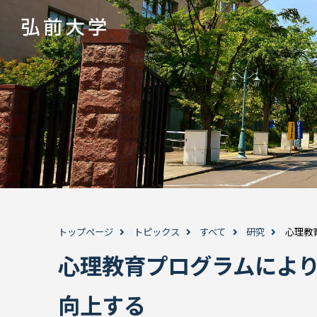
トップページ
トピックス
すべて
研究
心理教
心理教育プログラムによ
向上する