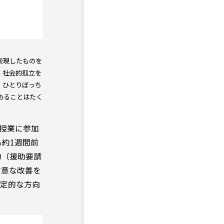
表現したものを
、社会的孤立を
、ひとりぼっち
めることはたく
の授業に参加
る約1週間前
力（援助要請
有意な改善を
肯定的な方向