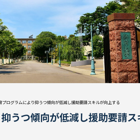
育プログラムにより抑うつ傾向が低減し援助要請スキルが向上する
り抑うつ傾向が低減し援助要請ス