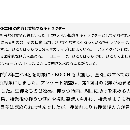
BOCCHI の内容と登場するキャラクター
下段は社会的孤立や孤独といった目に見えない概念をキャラクターとしてそれぞれ
はあるものの、その状態に対して中立的な考えを持っているキャラクターで
考え、ひとりぼっちの自分をネガティブに捉えている。「スティグマン」は
る固定的な見方を高める。「ココー」は、ひとりぼっちでも、ひとりで楽し
ている一方で、困ったときには助けを求めることができる。
2年生324名を対象にe-BOCCHIを実施し、全3回のすべて
分析対象にしました。アンケート調査は、第1回目の授業が始ま
ました。生徒たちの孤独感、抑うつ傾向、周囲に助けを求める
結果、授業後の抑うつ傾向や援助要請スキルは、授業前よりも
有意差は認められませんでしたが、授業前よりも授業後の方が