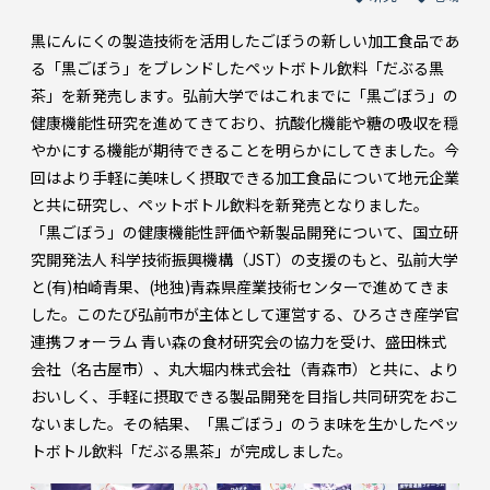
黒にんにくの製造技術を活用したごぼうの新しい加工食品であ
る「黒ごぼう」をブレンドしたペットボトル飲料「だぶる黒
茶」を新発売します。弘前大学ではこれまでに「黒ごぼう」の
健康機能性研究を進めてきており、抗酸化機能や糖の吸収を穏
やかにする機能が期待できることを明らかにしてきました。今
回はより手軽に美味しく摂取できる加工食品について地元企業
と共に研究し、ペットボトル飲料を新発売となりました。
「黒ごぼう」の健康機能性評価や新製品開発について、国立研
究開発法人 科学技術振興機構（JST）の支援のもと、弘前大学
と(有)柏崎青果、(地独)青森県産業技術センターで進めてきま
した。このたび弘前市が主体として運営する、ひろさき産学官
連携フォーラム 青い森の食材研究会の協力を受け、盛田株式
会社（名古屋市）、丸大堀内株式会社（青森市）と共に、より
おいしく、手軽に摂取できる製品開発を目指し共同研究をおこ
ないました。その結果、「黒ごぼう」のうま味を生かしたペッ
トボトル飲料「だぶる黒茶」が完成しました。