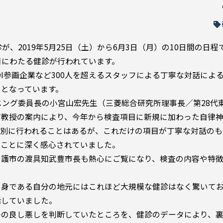
、2019年5月25日（土）から6月3日（月）の10日間の日程
目にわたる健診が行われています。
I参画企業など300人を超えるスタッフによる丁寧な対話によ
となっています。
 ガバニング委員長の小宮山宏先生（三菱総合研究所理事長／第28代
下教授の案内により、今年から検査項目に新規に加わった自律
個別に行われることはあるが、これだけの項目が丁寧な対話のも
ることに深く感心されていました。
名護市の渡具知武豊市長も熱心にご覧になり、検査の内容や特
出身である自分の地元にはこれほど大規模な健診はなく驚いて
話していました。
子の良し悪しを判断していたところを、健診のデータにより、