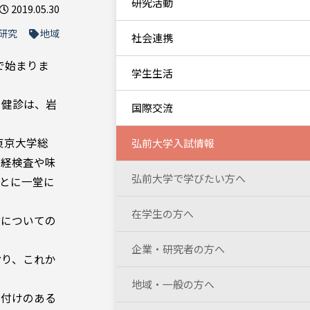
研究活動
2019.05.30
研究
地域
社会連携
で始まりま
学生生活
る健診は、岩
国際交流
東京大学総
弘前大学入試情報
神経検査や味
弘前大学で学びたい方へ
とに一堂に
在学生の方へ
徴についての
企業・研究者の方へ
おり、これか
地域・一般の方へ
裏付けのある