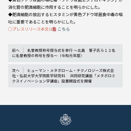
消化管の肥満細胞に作用することを明らかにした。
◆肥満細胞の放出するヒスタミンが黄色ブドウ球菌食中毒の嘔
吐に重要であることを明らかにした。
○プレスリリース本文は
こちら
前へ
名誉教授称号授与式を挙行 ～北島 誓子氏ら１２名
に名誉教授の称号を授与～（令和元年度）
次へ
ヒューマン・メタボローム・テクノロジーズ株式会
社・弘前大学大学院医学研究科 共同研究講座「メタボロミ
クスイノベーション学講座」設置開設式を開催