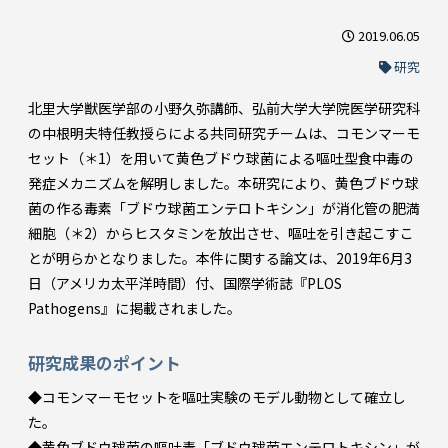
2019.06.05
研究
北里大学獣医学部の小野久弥講師、弘前大学大学院医学研究科
の中根明夫特任教授らによる共同研究チームは、コモンマーモ
セット（＊1）を用いて黄色ブドウ球菌による嘔吐型食中毒の
発症メカニズムを解明しました。本研究により、黄色ブドウ球
菌の作る毒素「ブドウ球菌エンテロトキシン」が消化管の肥満
細胞（＊2）からヒスタミンを放出させ、嘔吐を引き起こすこ
とが明らかとなりました。本件に関する論文は、2019年6月3
日（アメリカ太平洋時間）付、国際学術誌『PLOS
Pathogens』に掲載されました。
研究成果のポイント
◆コモンマーモセットを嘔吐実験のモデル動物として確立し
た。
◆黄色ブドウ球菌の嘔吐毒「ブドウ球菌エンテロトキシン」が