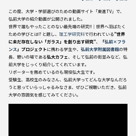
この度、大学・学部選びのための動画サイト「東進TV」で、
弘前大学の紹介動画が公開されました。
世界で誰もやったことのない最先端の研究!!｜世界へ羽ばたく
ための学びとは!? と題し、
理工学研究科
で行われている
”世界
に未だ存在しない「ガラス」を創り出す研究”
、
「
弘前×フラ
ンス
」プロジェクト
に携わる学生や、
弘前大学附属図書館
の特
長、憩いの場である
弘大カフェ
、そして弘前の街並みなど、弘
前大学をじっくり紹介してくれています。
リポーターを務めているのも現役弘大生です。
受験生、高校生のみなさん、弘前大学ってどんな大学なんだろ
うと思っていらっしゃるみなさま、ぜひご視聴いただき、弘前
大学の雰囲気を感じてみてください。