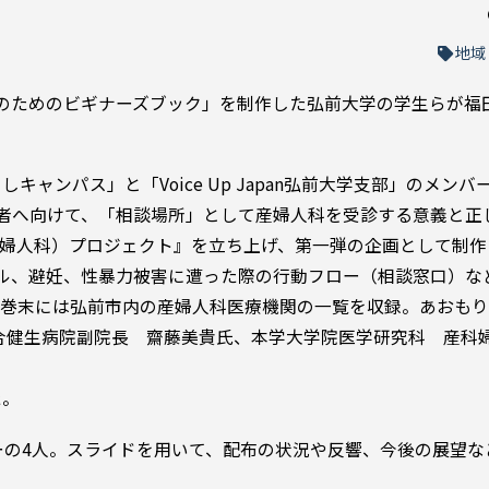
地域
受診のためのビギナーズブック」を制作した弘前大学の学生らが福
ャンパス」と「Voice Up Japan弘前大学支部」のメンバ
者へ向けて、「相談場所」として産婦人科を受診する意義と正
GYN（産婦人科）プロジェクト』を立ち上げ、第一弾の企画として制
ル、避妊、性暴力被害に遭った際の行動フロー（相談窓口）な
。巻末には弘前市内の産婦人科医療機関の一覧を収録。あおも
合健生病院副院長 齋藤美貴氏、本学大学院医学研究科 産科
た。
ーの4人。スライドを用いて、配布の状況や反響、今後の展望な