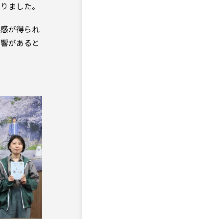
送りました。
心感が得られ
反響があると