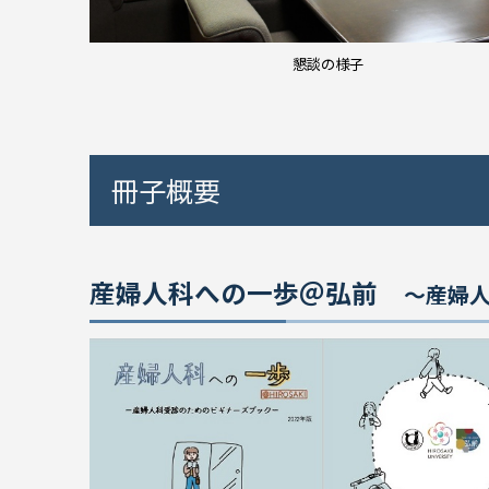
懇談の様子
冊子概要
産婦人科への一歩＠弘前
～産婦